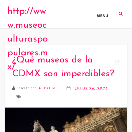
http://ww
MENU
w.museoc
ulturaspo
pulares.m
¿Qué museos de la
x/
CDMX son imperdibles?
escrito por
ALDO M
JULIO 24, 2023